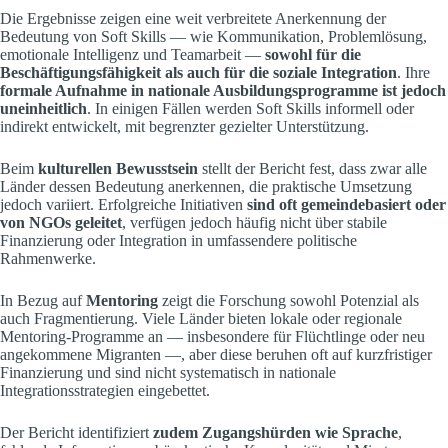
Die Ergebnisse zeigen eine weit verbreitete Anerkennung der
Bedeutung von Soft Skills — wie Kommunikation, Problemlösung,
emotionale Intelligenz und Teamarbeit —
sowohl für die
Beschäftigungsfähigkeit als auch für die soziale Integration
. Ihre
formale Aufnahme in nationale Ausbildungsprogramme ist jedoch
uneinheitlich
. In einigen Fällen werden Soft Skills informell oder
indirekt entwickelt, mit begrenzter gezielter Unterstützung.
Beim
kulturellen Bewusstsein
stellt der Bericht fest, dass zwar alle
Länder dessen Bedeutung anerkennen, die praktische Umsetzung
jedoch variiert. Erfolgreiche Initiativen
sind oft gemeindebasiert oder
von NGOs geleitet
, verfügen jedoch häufig nicht über stabile
Finanzierung oder Integration in umfassendere politische
Rahmenwerke.
In Bezug auf
Mentoring
zeigt die Forschung sowohl Potenzial als
auch Fragmentierung. Viele Länder bieten lokale oder regionale
Mentoring-Programme an — insbesondere für Flüchtlinge oder neu
angekommene Migranten —, aber diese beruhen oft auf kurzfristiger
Finanzierung und sind nicht systematisch in nationale
Integrationsstrategien eingebettet.
Der Bericht identifiziert
zudem Zugangshürden wie Sprache
,