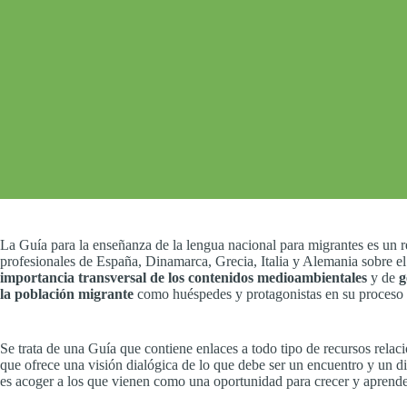
La Guía para la enseñanza de la lengua nacional para migrantes es un re
profesionales de España, Dinamarca, Grecia, Italia y Alemania sobre el
importancia transversal de los contenidos medioambientales
y de
g
la población migrante
como huéspedes y protagonistas en su proceso d
Se trata de una Guía que contiene enlaces a todo tipo de recursos rela
que ofrece una visión dialógica de lo que debe ser un encuentro y un d
es acoger a los que vienen como una oportunidad para crecer y apren